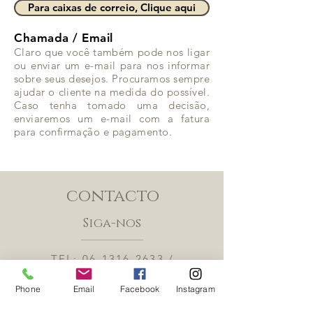
Para caixas de correio, Clique aqui
Chamada / Email
Claro que você também pode nos ligar
ou enviar um e-mail para nos informar
sobre seus desejos. Procuramos sempre
ajudar o cliente na medida do possível.
Caso tenha tomado uma decisão,
enviaremos um e-mail com a fatura
para confirmação e pagamento.
contacto
Siga-nos
TEL:
06-1316-2633
/
info@shopforbrigadeiros.nl
Phone
Email
Facebook
Instagram
Tiel, Nederland
Kvk;
78685443